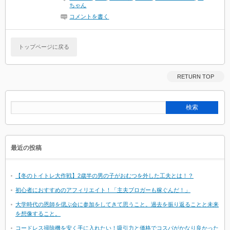
ちゃん
コメントを書く
トップページに戻る
RETURN TOP
最近の投稿
【冬のトイトレ大作戦】2歳半の男の子がおむつを外した工夫とは！？
初心者におすすめのアフィリエイト！「主夫ブロガーも稼ぐんだ！」
大学時代の恩師を偲ぶ会に参加をしてきて思うこと。過去を振り返ることと未来
を想像すること。
コードレス掃除機を安く手に入れたい！吸引力と価格でコスパがかなり良かった