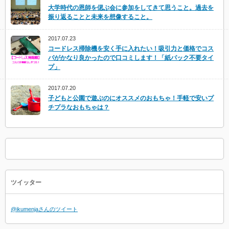
大学時代の恩師を偲ぶ会に参加をしてきて思うこと。過去を
振り返ることと未来を想像すること。
2017.07.23
コードレス掃除機を安く手に入れたい！吸引力と価格でコス
パがかなり良かったので口コミします！「紙パック不要タイ
プ」
2017.07.20
子どもと公園で遊ぶのにオススメのおもちゃ！手軽で安いプ
チプラなおもちゃは？
ツイッター
@ikumenjaさんのツイート