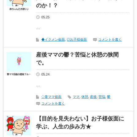
のか！？
05.25
…
◆イクメン仮面
,
◎お子様仮面
コメントを書く
産後ママの鬱？苦悩と休憩の狭間
で。
05.24
…
◇妻ママ仮面
ママ
,
休憩
,
産後
,
苦悩
,
鬱
コメントを書く
【目的を見失わない】お子様仮面に
学ぶ、人生の歩み方★