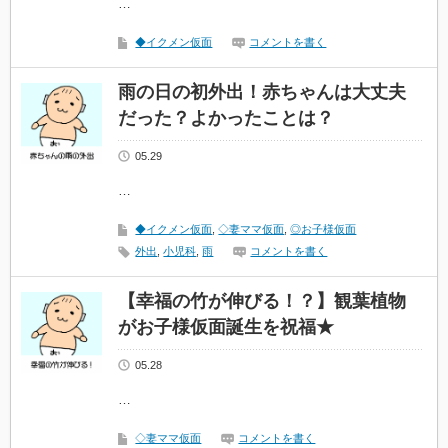
…
◆イクメン仮面
コメントを書く
雨の日の初外出！赤ちゃんは大丈夫
だった？よかったことは？
05.29
…
◆イクメン仮面
,
◇妻ママ仮面
,
◎お子様仮面
外出
,
小児科
,
雨
コメントを書く
【幸福の竹が伸びる！？】観葉植物
がお子様仮面誕生を祝福★
05.28
…
◇妻ママ仮面
コメントを書く