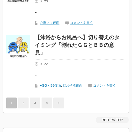
05.23
…
◇妻ママ仮面
コメントを書く
【沐浴からお風呂へ】切り替えのタ
イミング「割れたＧＧとＢＢの意
見」
05.22
…
■GGとBB仮面
,
◎お子様仮面
コメントを書く
1
2
3
4
»
RETURN TOP