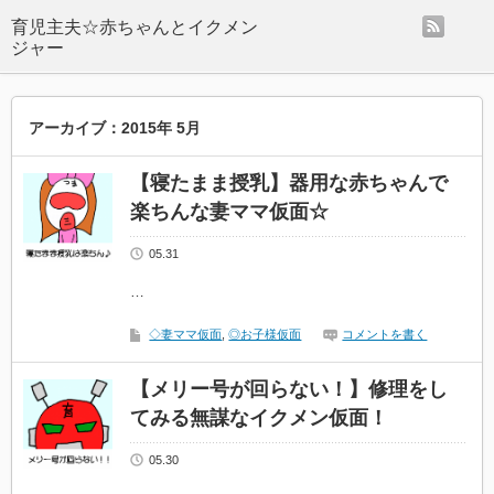
rss
アーカイブ：2015年 5月
【寝たまま授乳】器用な赤ちゃんで
楽ちんな妻ママ仮面☆
05.31
…
◇妻ママ仮面
,
◎お子様仮面
コメントを書く
【メリー号が回らない！】修理をし
てみる無謀なイクメン仮面！
05.30