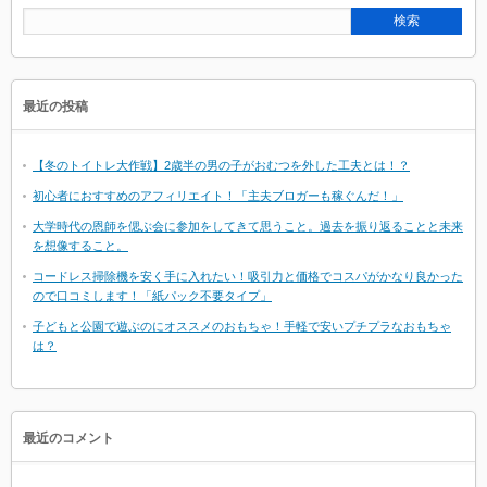
最近の投稿
【冬のトイトレ大作戦】2歳半の男の子がおむつを外した工夫とは！？
初心者におすすめのアフィリエイト！「主夫ブロガーも稼ぐんだ！」
大学時代の恩師を偲ぶ会に参加をしてきて思うこと。過去を振り返ることと未来
を想像すること。
コードレス掃除機を安く手に入れたい！吸引力と価格でコスパがかなり良かった
ので口コミします！「紙パック不要タイプ」
子どもと公園で遊ぶのにオススメのおもちゃ！手軽で安いプチプラなおもちゃ
は？
最近のコメント