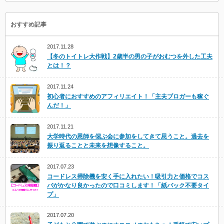
おすすめ記事
2017.11.28
【冬のトイトレ大作戦】2歳半の男の子がおむつを外した工夫
とは！？
2017.11.24
初心者におすすめのアフィリエイト！「主夫ブロガーも稼ぐ
んだ！」
2017.11.21
大学時代の恩師を偲ぶ会に参加をしてきて思うこと。過去を
振り返ることと未来を想像すること。
2017.07.23
コードレス掃除機を安く手に入れたい！吸引力と価格でコス
パがかなり良かったので口コミします！「紙パック不要タイ
プ」
2017.07.20