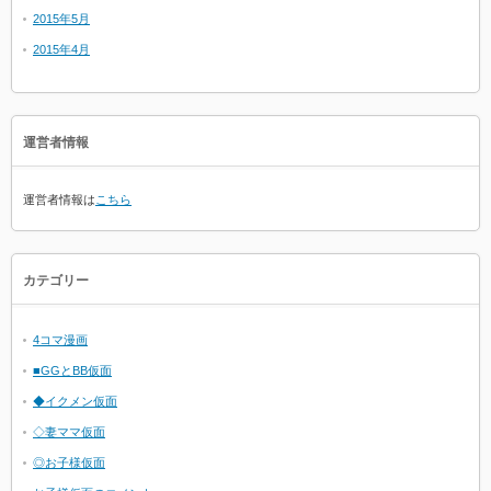
2015年5月
2015年4月
運営者情報
運営者情報は
こちら
カテゴリー
4コマ漫画
■GGとBB仮面
◆イクメン仮面
◇妻ママ仮面
◎お子様仮面