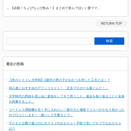
【必殺！ちょびちょび飲み！】まとめて飲んでほしい妻ママ…
RETURN TOP
最近の投稿
【冬のトイトレ大作戦】2歳半の男の子がおむつを外した工夫とは！？
初心者におすすめのアフィリエイト！「主夫ブロガーも稼ぐんだ！」
大学時代の恩師を偲ぶ会に参加をしてきて思うこと。過去を振り返ることと未来
を想像すること。
コードレス掃除機を安く手に入れたい！吸引力と価格でコスパがかなり良かった
ので口コミします！「紙パック不要タイプ」
子どもと公園で遊ぶのにオススメのおもちゃ！手軽で安いプチプラなおもちゃ
は？