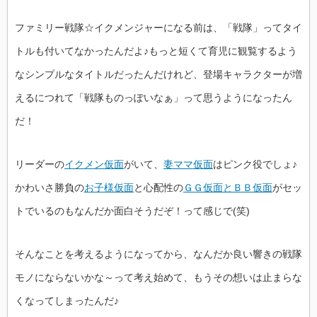
ファミリー戦隊☆イクメンジャーになる前は、「戦隊」ってタイ
トルも付いてなかったんだよ♪もっと短くて育児に観覧するよう
なシンプルなタイトルだったんだけれど、登場キャラクターが増
えるにつれて「戦隊ものっぽいなぁ」って思うようになったん
だ！
リーダーの
イクメン仮面
がいて、
妻ママ仮面
はピンク役でしょ♪
かわいさ勝負の
お子様仮面
と心配性の
ＧＧ仮面とＢＢ仮面
がセッ
トでいるのもなんだか面白そうだぞ！って感じで(笑)
そんなことを考えるようになってから、なんだか良い響きの戦隊
モノにならないかな～って考え始めて、もうその想いは止まらな
くなってしまったんだ♪