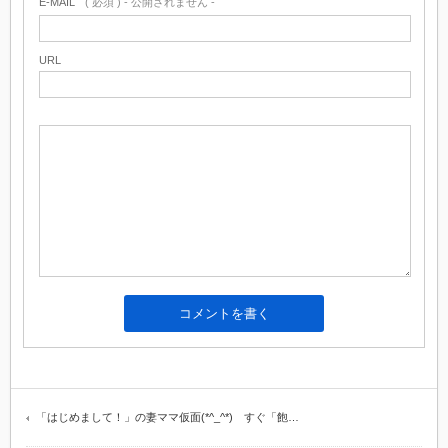
E-MAIL
( 必須 ) - 公開されません -
URL
「はじめまして！」の妻ママ仮面(*^_^*) すぐ「飽…