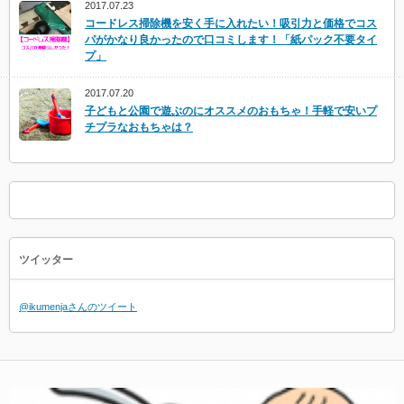
2017.07.23
コードレス掃除機を安く手に入れたい！吸引力と価格でコス
パがかなり良かったので口コミします！「紙パック不要タイ
プ」
2017.07.20
子どもと公園で遊ぶのにオススメのおもちゃ！手軽で安いプ
チプラなおもちゃは？
ツイッター
@ikumenjaさんのツイート