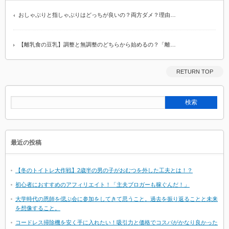
おしゃぶりと指しゃぶりはどっちが良いの？両方ダメ？理由…
【離乳食の豆乳】調整と無調整のどちらから始めるの？「離…
RETURN TOP
最近の投稿
【冬のトイトレ大作戦】2歳半の男の子がおむつを外した工夫とは！？
初心者におすすめのアフィリエイト！「主夫ブロガーも稼ぐんだ！」
大学時代の恩師を偲ぶ会に参加をしてきて思うこと。過去を振り返ることと未来
を想像すること。
コードレス掃除機を安く手に入れたい！吸引力と価格でコスパがかなり良かった