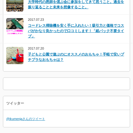
大学時代の恩師を偲ぶ会に参加をしてきて思うこと。過去を
振り返ることと未来を想像すること。
2017.07.23
コードレス掃除機を安く手に入れたい！吸引力と価格でコス
パがかなり良かったので口コミします！「紙パック不要タイ
プ」
2017.07.20
子どもと公園で遊ぶのにオススメのおもちゃ！手軽で安いプ
チプラなおもちゃは？
ツイッター
@ikumenjaさんのツイート