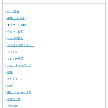
4コマ漫画
■GGとBB仮面
◆イクメン仮面
◇妻ママ仮面
◎お子様仮面
お子様仮面のコメント
トイトレ
ブログの成長
マタニティーグッズ
健康
冬のトイトレ
散歩
楽しいレジャー情報
育児グッズ
育児情報