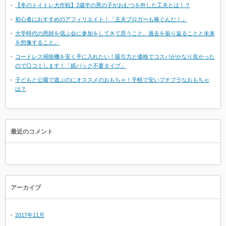
【冬のトイトレ大作戦】2歳半の男の子がおむつを外した工夫とは！？
初心者におすすめのアフィリエイト！「主夫ブロガーも稼ぐんだ！」
大学時代の恩師を偲ぶ会に参加をしてきて思うこと。過去を振り返ることと未来
を想像すること。
コードレス掃除機を安く手に入れたい！吸引力と価格でコスパがかなり良かった
ので口コミします！「紙パック不要タイプ」
子どもと公園で遊ぶのにオススメのおもちゃ！手軽で安いプチプラなおもちゃ
は？
最近のコメント
アーカイブ
2017年11月