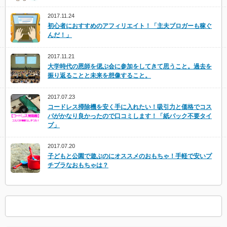
2017.11.24
初心者におすすめのアフィリエイト！「主夫ブロガーも稼ぐ
んだ！」
2017.11.21
大学時代の恩師を偲ぶ会に参加をしてきて思うこと。過去を
振り返ることと未来を想像すること。
2017.07.23
コードレス掃除機を安く手に入れたい！吸引力と価格でコス
パがかなり良かったので口コミします！「紙パック不要タイ
プ」
2017.07.20
子どもと公園で遊ぶのにオススメのおもちゃ！手軽で安いプ
チプラなおもちゃは？