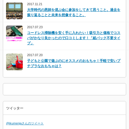
2017.11.21
大学時代の恩師を偲ぶ会に参加をしてきて思うこと。過去を
振り返ることと未来を想像すること。
2017.07.23
コードレス掃除機を安く手に入れたい！吸引力と価格でコス
パがかなり良かったので口コミします！「紙パック不要タイ
プ」
2017.07.20
子どもと公園で遊ぶのにオススメのおもちゃ！手軽で安いプ
チプラなおもちゃは？
ツイッター
@ikumenjaさんのツイート