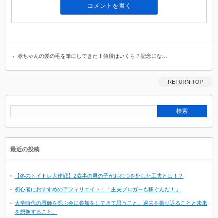
赤ちゃんの髪の毛を筆にしてきた！値段はいくら？記念にな…
RETURN TOP
最近の投稿
【冬のトイトレ大作戦】2歳半の男の子がおむつを外した工夫とは！？
初心者におすすめのアフィリエイト！「主夫ブロガーも稼ぐんだ！」
大学時代の恩師を偲ぶ会に参加をしてきて思うこと。過去を振り返ることと未来
を想像すること。