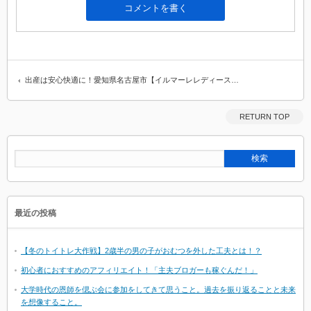
出産は安心快適に！愛知県名古屋市【イルマーレレディース…
RETURN TOP
最近の投稿
【冬のトイトレ大作戦】2歳半の男の子がおむつを外した工夫とは！？
初心者におすすめのアフィリエイト！「主夫ブロガーも稼ぐんだ！」
大学時代の恩師を偲ぶ会に参加をしてきて思うこと。過去を振り返ることと未来
を想像すること。