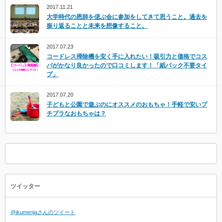
2017.11.21
大学時代の恩師を偲ぶ会に参加をしてきて思うこと。過去を
振り返ることと未来を想像すること。
2017.07.23
コードレス掃除機を安く手に入れたい！吸引力と価格でコス
パがかなり良かったので口コミします！「紙パック不要タイ
プ」
2017.07.20
子どもと公園で遊ぶのにオススメのおもちゃ！手軽で安いプ
チプラなおもちゃは？
ツイッター
@ikumenjaさんのツイート