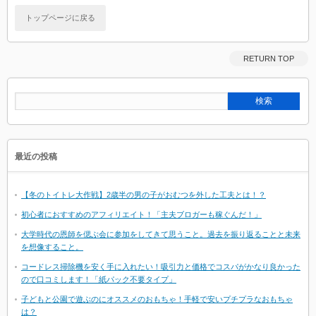
トップページに戻る
RETURN TOP
最近の投稿
【冬のトイトレ大作戦】2歳半の男の子がおむつを外した工夫とは！？
初心者におすすめのアフィリエイト！「主夫ブロガーも稼ぐんだ！」
大学時代の恩師を偲ぶ会に参加をしてきて思うこと。過去を振り返ることと未来
を想像すること。
コードレス掃除機を安く手に入れたい！吸引力と価格でコスパがかなり良かった
ので口コミします！「紙パック不要タイプ」
子どもと公園で遊ぶのにオススメのおもちゃ！手軽で安いプチプラなおもちゃ
は？