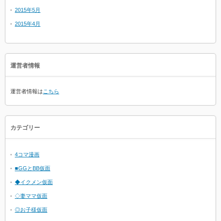
2015年5月
2015年4月
運営者情報
運営者情報は
こちら
カテゴリー
4コマ漫画
■GGとBB仮面
◆イクメン仮面
◇妻ママ仮面
◎お子様仮面