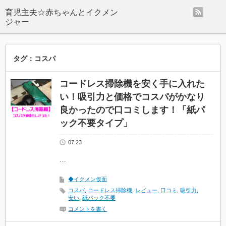
rss
タグ：コスパ
コードレス掃除機を安く手に入れた
い！吸引力と価格でコスパがかなり
良かったので口コミします！「紙パ
ック不要タイプ」
07.23
…
◆イクメン仮面
コスパ
,
コードレス掃除機
,
レビュー
,
口コミ
,
吸引力
,
安い
,
紙パック不要
コメントを書く