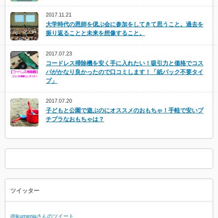
2017.11.21
大学時代の恩師を偲ぶ会に参加をしてきて思うこと。過去を
振り返ることと未来を想像すること。
2017.07.23
コードレス掃除機を安く手に入れたい！吸引力と価格でコス
パがかなり良かったので口コミします！「紙パック不要タイ
プ」
2017.07.20
子どもと公園で遊ぶのにオススメのおもちゃ！手軽で安いプ
チプラなおもちゃは？
ツイッター
@ikumenjaさんのツイート