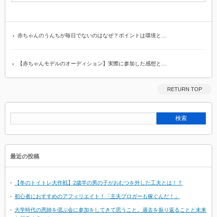
赤ちゃんのうんちが毎日でないのはなぜ？ポイントは環境と…
【赤ちゃんモデルのオーディション】実際に参加した感想と…
RETURN TOP
最近の投稿
【冬のトイトレ大作戦】2歳半の男の子がおむつを外した工夫とは！？
初心者におすすめのアフィリエイト！「主夫ブロガーも稼ぐんだ！」
大学時代の恩師を偲ぶ会に参加をしてきて思うこと。過去を振り返ることと未来