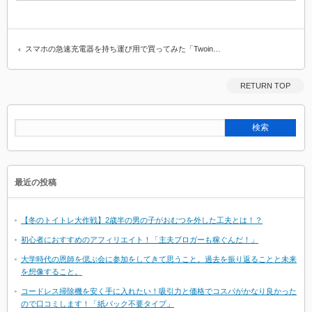
スマホの急速充電器を持ち運び用で買ってみた「Twoin…
RETURN TOP
最近の投稿
【冬のトイトレ大作戦】2歳半の男の子がおむつを外した工夫とは！？
初心者におすすめのアフィリエイト！「主夫ブロガーも稼ぐんだ！」
大学時代の恩師を偲ぶ会に参加をしてきて思うこと。過去を振り返ることと未来
を想像すること。
コードレス掃除機を安く手に入れたい！吸引力と価格でコスパがかなり良かった
ので口コミします！「紙パック不要タイプ」