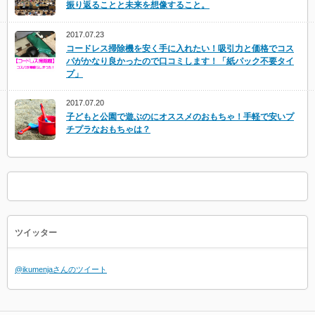
振り返ることと未来を想像すること。
2017.07.23
コードレス掃除機を安く手に入れたい！吸引力と価格でコス
パがかなり良かったので口コミします！「紙パック不要タイ
プ」
2017.07.20
子どもと公園で遊ぶのにオススメのおもちゃ！手軽で安いプ
チプラなおもちゃは？
ツイッター
@ikumenjaさんのツイート