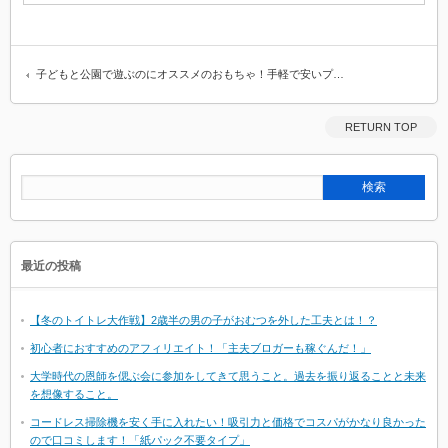
子どもと公園で遊ぶのにオススメのおもちゃ！手軽で安いプ…
RETURN TOP
最近の投稿
【冬のトイトレ大作戦】2歳半の男の子がおむつを外した工夫とは！？
初心者におすすめのアフィリエイト！「主夫ブロガーも稼ぐんだ！」
大学時代の恩師を偲ぶ会に参加をしてきて思うこと。過去を振り返ることと未来
を想像すること。
コードレス掃除機を安く手に入れたい！吸引力と価格でコスパがかなり良かった
ので口コミします！「紙パック不要タイプ」