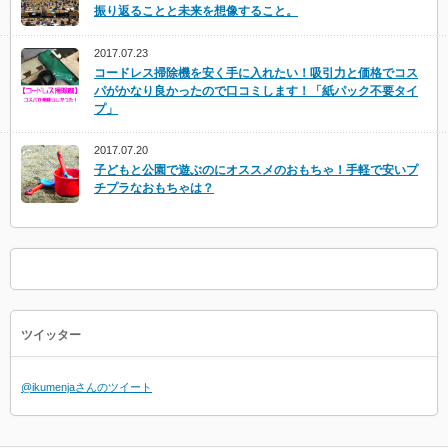
振り返ることと未来を想像すること。
2017.07.23
コードレス掃除機を安く手に入れたい！吸引力と価格でコス
パがかなり良かったので口コミします！「紙パック不要タイ
プ」
2017.07.20
子どもと公園で遊ぶのにオススメのおもちゃ！手軽で安いプ
チプラなおもちゃは？
ツイッター
@ikumenjaさんのツイート