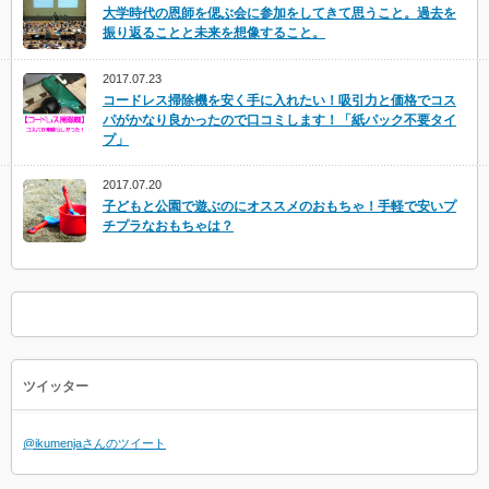
大学時代の恩師を偲ぶ会に参加をしてきて思うこと。過去を
振り返ることと未来を想像すること。
2017.07.23
コードレス掃除機を安く手に入れたい！吸引力と価格でコス
パがかなり良かったので口コミします！「紙パック不要タイ
プ」
2017.07.20
子どもと公園で遊ぶのにオススメのおもちゃ！手軽で安いプ
チプラなおもちゃは？
ツイッター
@ikumenjaさんのツイート