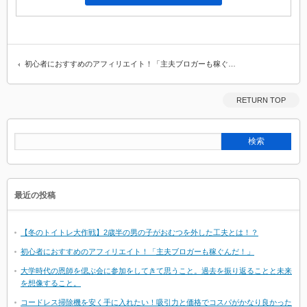
初心者におすすめのアフィリエイト！「主夫ブロガーも稼ぐ…
RETURN TOP
最近の投稿
【冬のトイトレ大作戦】2歳半の男の子がおむつを外した工夫とは！？
初心者におすすめのアフィリエイト！「主夫ブロガーも稼ぐんだ！」
大学時代の恩師を偲ぶ会に参加をしてきて思うこと。過去を振り返ることと未来
を想像すること。
コードレス掃除機を安く手に入れたい！吸引力と価格でコスパがかなり良かった