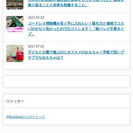
振り返ることと未来を想像すること。
2017.07.23
コードレス掃除機を安く手に入れたい！吸引力と価格でコス
パがかなり良かったので口コミします！「紙パック不要タイ
プ」
2017.07.20
子どもと公園で遊ぶのにオススメのおもちゃ！手軽で安いプ
チプラなおもちゃは？
ツイッター
@ikumenjaさんのツイート