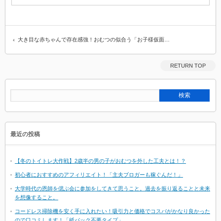
大き目な赤ちゃんで存在感強！おむつの似合う「お子様仮面…
RETURN TOP
最近の投稿
【冬のトイトレ大作戦】2歳半の男の子がおむつを外した工夫とは！？
初心者におすすめのアフィリエイト！「主夫ブロガーも稼ぐんだ！」
大学時代の恩師を偲ぶ会に参加をしてきて思うこと。過去を振り返ることと未来
を想像すること。
コードレス掃除機を安く手に入れたい！吸引力と価格でコスパがかなり良かった
ので口コミします！「紙パック不要タイプ」