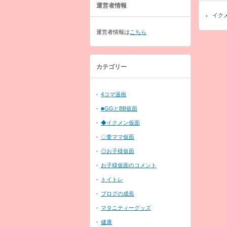
運営者情報
イク
運営者情報は
こちら
カテゴリー
4コマ漫画
■GGとBB仮面
◆イクメン仮面
◇妻ママ仮面
◎お子様仮面
お子様仮面のコメント
トイトレ
ブログの成長
マタニティーグッズ
健康