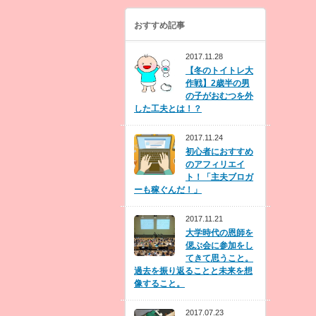
おすすめ記事
2017.11.28
【冬のトイトレ大
作戦】2歳半の男
の子がおむつを外
した工夫とは！？
2017.11.24
初心者におすすめ
のアフィリエイ
ト！「主夫ブロガ
ーも稼ぐんだ！」
2017.11.21
大学時代の恩師を
偲ぶ会に参加をし
てきて思うこと。
過去を振り返ることと未来を想
像すること。
2017.07.23