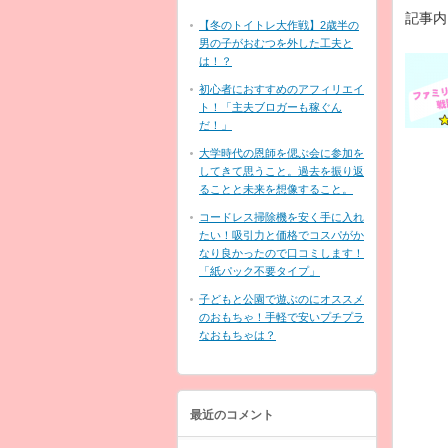
記事内
【冬のトイトレ大作戦】2歳半の
男の子がおむつを外した工夫と
は！？
初心者におすすめのアフィリエイ
ト！「主夫ブロガーも稼ぐん
だ！」
大学時代の恩師を偲ぶ会に参加を
してきて思うこと。過去を振り返
ることと未来を想像すること。
コードレス掃除機を安く手に入れ
たい！吸引力と価格でコスパがか
なり良かったので口コミします！
「紙パック不要タイプ」
子どもと公園で遊ぶのにオススメ
のおもちゃ！手軽で安いプチプラ
なおもちゃは？
最近のコメント