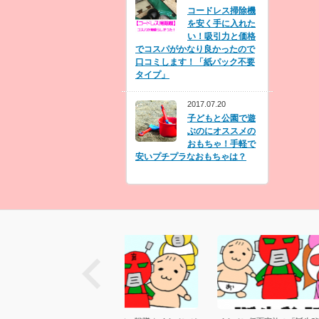
コードレス掃除機
を安く手に入れた
い！吸引力と価格
でコスパがかなり良かったので
口コミします！「紙パック不要
タイプ」
2017.07.20
子どもと公園で遊
ぶのにオススメの
おもちゃ！手軽で
安いプチプラなおもちゃは？
next