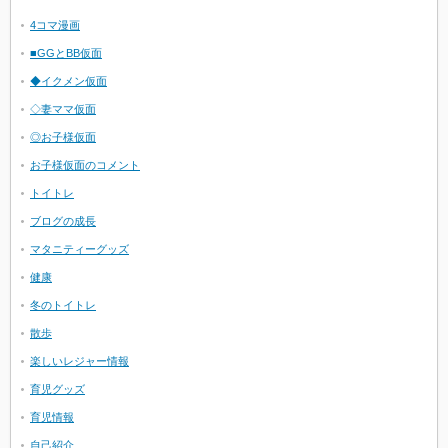
4コマ漫画
■GGとBB仮面
◆イクメン仮面
◇妻ママ仮面
◎お子様仮面
お子様仮面のコメント
トイトレ
ブログの成長
マタニティーグッズ
健康
冬のトイトレ
散歩
楽しいレジャー情報
育児グッズ
育児情報
自己紹介