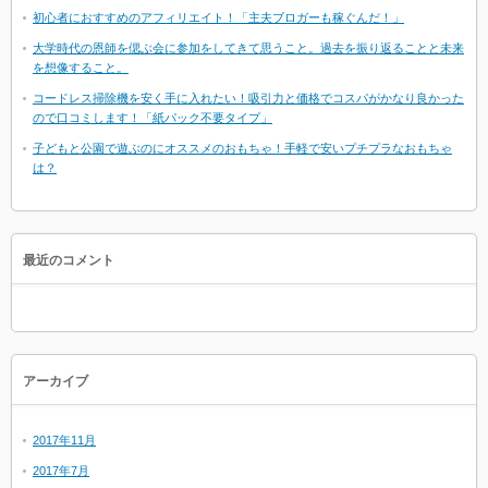
初心者におすすめのアフィリエイト！「主夫ブロガーも稼ぐんだ！」
大学時代の恩師を偲ぶ会に参加をしてきて思うこと。過去を振り返ることと未来
を想像すること。
コードレス掃除機を安く手に入れたい！吸引力と価格でコスパがかなり良かった
ので口コミします！「紙パック不要タイプ」
子どもと公園で遊ぶのにオススメのおもちゃ！手軽で安いプチプラなおもちゃ
は？
最近のコメント
アーカイブ
2017年11月
2017年7月