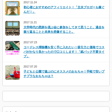
2017.11.24
初心者におすすめのアフィリエイト！「主夫ブロガーも稼ぐ
んだ！」
2017.11.21
大学時代の恩師を偲ぶ会に参加をしてきて思うこと。過去を
振り返ることと未来を想像すること。
2017.07.23
コードレス掃除機を安く手に入れたい！吸引力と価格でコス
パがかなり良かったので口コミします！「紙パック不要タイ
プ」
2017.07.20
子どもと公園で遊ぶのにオススメのおもちゃ！手軽で安いプ
チプラなおもちゃは？