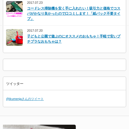
2017.07.23
コードレス掃除機を安く手に入れたい！吸引力と価格でコス
パがかなり良かったので口コミします！「紙パック不要タイ
プ」
2017.07.20
子どもと公園で遊ぶのにオススメのおもちゃ！手軽で安いプ
チプラなおもちゃは？
ツイッター
@ikumenjaさんのツイート