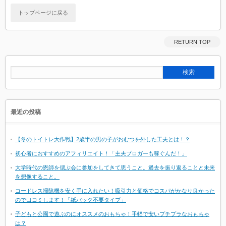
トップページに戻る
RETURN TOP
最近の投稿
【冬のトイトレ大作戦】2歳半の男の子がおむつを外した工夫とは！？
初心者におすすめのアフィリエイト！「主夫ブロガーも稼ぐんだ！」
大学時代の恩師を偲ぶ会に参加をしてきて思うこと。過去を振り返ることと未来
を想像すること。
コードレス掃除機を安く手に入れたい！吸引力と価格でコスパがかなり良かった
ので口コミします！「紙パック不要タイプ」
子どもと公園で遊ぶのにオススメのおもちゃ！手軽で安いプチプラなおもちゃ
は？