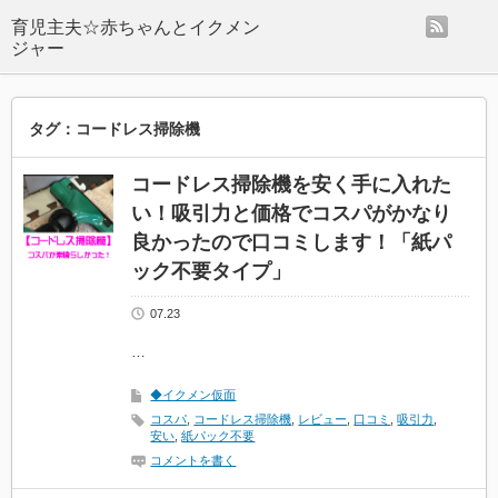
rss
タグ：コードレス掃除機
コードレス掃除機を安く手に入れた
い！吸引力と価格でコスパがかなり
良かったので口コミします！「紙パ
ック不要タイプ」
07.23
…
◆イクメン仮面
コスパ
,
コードレス掃除機
,
レビュー
,
口コミ
,
吸引力
,
安い
,
紙パック不要
コメントを書く