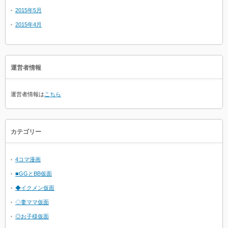
2015年5月
2015年4月
運営者情報
運営者情報は
こちら
カテゴリー
4コマ漫画
■GGとBB仮面
◆イクメン仮面
◇妻ママ仮面
◎お子様仮面