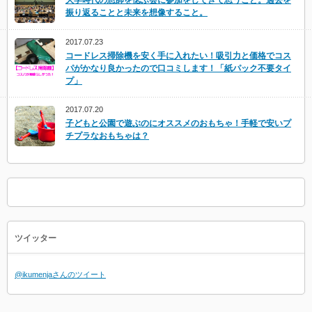
大学時代の恩師を偲ぶ会に参加をしてきて思うこと。過去を
振り返ることと未来を想像すること。
2017.07.23
コードレス掃除機を安く手に入れたい！吸引力と価格でコス
パがかなり良かったので口コミします！「紙パック不要タイ
プ」
2017.07.20
子どもと公園で遊ぶのにオススメのおもちゃ！手軽で安いプ
チプラなおもちゃは？
ツイッター
@ikumenjaさんのツイート