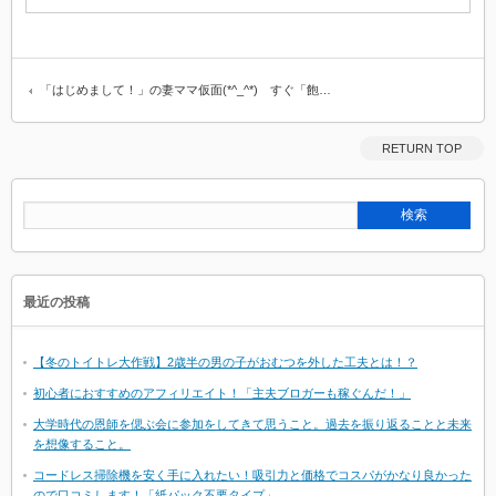
「はじめまして！」の妻ママ仮面(*^_^*) すぐ「飽…
RETURN TOP
最近の投稿
【冬のトイトレ大作戦】2歳半の男の子がおむつを外した工夫とは！？
初心者におすすめのアフィリエイト！「主夫ブロガーも稼ぐんだ！」
大学時代の恩師を偲ぶ会に参加をしてきて思うこと。過去を振り返ることと未来
を想像すること。
コードレス掃除機を安く手に入れたい！吸引力と価格でコスパがかなり良かった
ので口コミします！「紙パック不要タイプ」