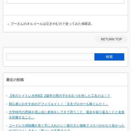
プーさんのオルゴールは泣きやむの？使ってみた体験談。
RETURN TOP
最近の投稿
【冬のトイトレ大作戦】2歳半の男の子がおむつを外した工夫とは！？
初心者におすすめのアフィリエイト！「主夫ブロガーも稼ぐんだ！」
大学時代の恩師を偲ぶ会に参加をしてきて思うこと。過去を振り返ることと未来
を想像すること。
コードレス掃除機を安く手に入れたい！吸引力と価格でコスパがかなり良かった
ので口コミします！「紙パック不要タイプ」