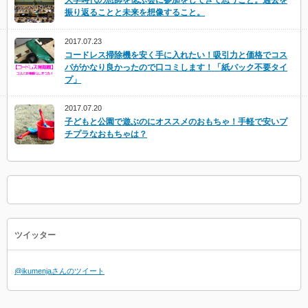
大学時代の恩師を偲ぶ会に参加をしてきて思うこと。過去を
振り返ることと未来を想像すること。
2017.07.23
コードレス掃除機を安く手に入れたい！吸引力と価格でコス
パがかなり良かったので口コミします！「紙パック不要タイ
プ」
2017.07.20
子どもと公園で遊ぶのにオススメのおもちゃ！手軽で安いプ
チプラなおもちゃは？
ツイッター
@ikumenjaさんのツイート