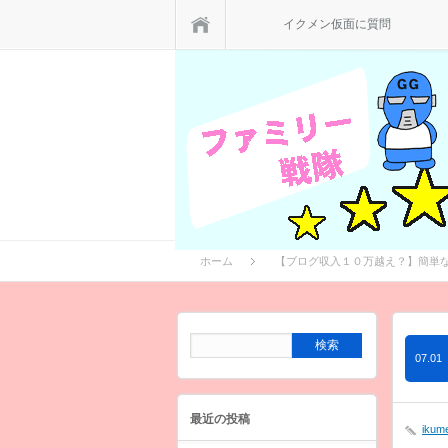
ホーム
イクメン仮面に質問
ホーム
【ブログ収入１０万越え？】簡単
07.01
最近の投稿
ikum