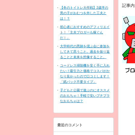
記事内
【冬のトイトレ大作戦】2歳半の
男の子がおむつを外した工夫と
は！？
初心者におすすめのアフィリエイ
ト！「主夫ブロガーも稼ぐん
だ！」
大学時代の恩師を偲ぶ会に参加を
してきて思うこと。過去を振り返
ることと未来を想像すること。
コードレス掃除機を安く手に入れ
たい！吸引力と価格でコスパがか
なり良かったので口コミします！
「紙パック不要タイプ」
子どもと公園で遊ぶのにオススメ
のおもちゃ！手軽で安いプチプラ
なおもちゃは？
最近のコメント