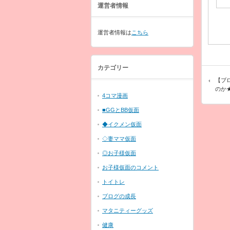
運営者情報
運営者情報は
こちら
カテゴリー
【ブ
のか
4コマ漫画
■GGとBB仮面
◆イクメン仮面
◇妻ママ仮面
◎お子様仮面
お子様仮面のコメント
トイトレ
ブログの成長
マタニティーグッズ
健康