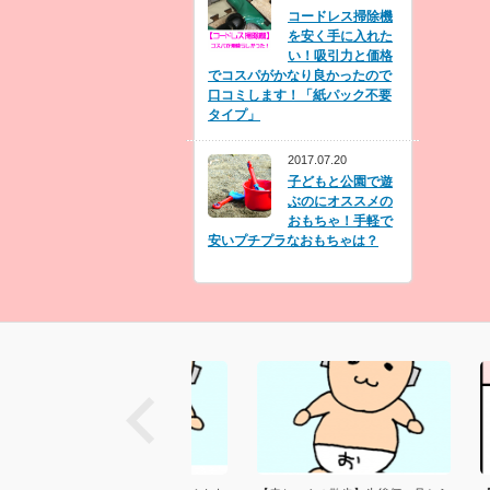
コードレス掃除機
を安く手に入れた
い！吸引力と価格
でコスパがかなり良かったので
口コミします！「紙パック不要
タイプ」
2017.07.20
子どもと公園で遊
ぶのにオススメの
おもちゃ！手軽で
安いプチプラなおもちゃは？
next