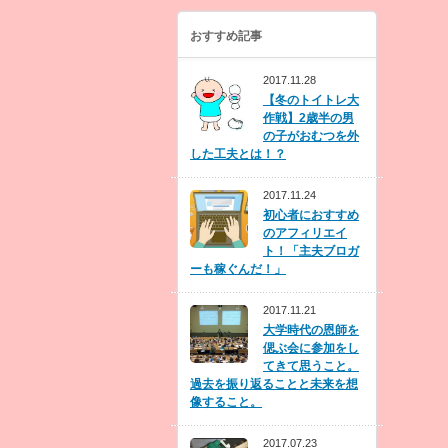
おすすめ記事
2017.11.28
【冬のトイトレ大
作戦】2歳半の男
の子がおむつを外
した工夫とは！？
2017.11.24
初心者におすすめ
のアフィリエイ
ト！「主夫ブロガ
ーも稼ぐんだ！」
2017.11.21
大学時代の恩師を
偲ぶ会に参加をし
てきて思うこと。
過去を振り返ることと未来を想
像すること。
2017.07.23