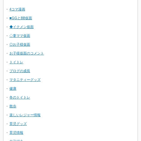
4コマ漫画
■GGとBB仮面
◆イクメン仮面
◇妻ママ仮面
◎お子様仮面
お子様仮面のコメント
トイトレ
ブログの成長
マタニティーグッズ
健康
冬のトイトレ
散歩
楽しいレジャー情報
育児グッズ
育児情報