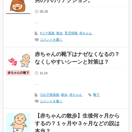
男の子のリアクション。
05.18
…
4コマ漫画
,
散歩
,
育児情報
,
赤ちゃん
コメントを書く
赤ちゃんの靴下はナゼなくなるの？
なくしやすいシーンと対策は？
11.14
…
◎お子様仮面
,
散歩
,
赤ちゃん
靴下
コメントを書く
【赤ちゃんの散歩】生後何ヶ月から
するの？１ヶ月や３ヶ月などの説は
本当？