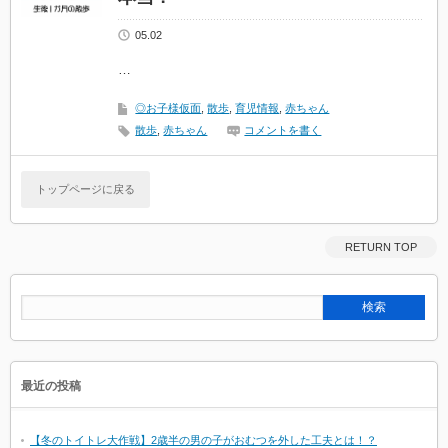
05.02
…
◎お子様仮面
,
散歩
,
育児情報
,
赤ちゃん
散歩
,
赤ちゃん
コメントを書く
トップページに戻る
RETURN TOP
最近の投稿
【冬のトイトレ大作戦】2歳半の男の子がおむつを外した工夫とは！？