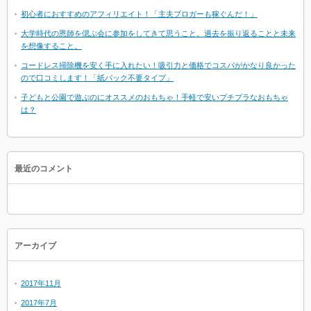
初心者におすすめのアフィリエイト！「主夫ブロガーも稼ぐんだ！」
大学時代の恩師を偲ぶ会に参加をしてきて思うこと。過去を振り返ることと未来
を想像すること。
コードレス掃除機を安く手に入れたい！吸引力と価格でコスパがかなり良かった
ので口コミします！「紙パック不要タイプ」
子どもと公園で遊ぶのにオススメのおもちゃ！手軽で安いプチプラなおもちゃ
は？
最近のコメント
アーカイブ
2017年11月
2017年7月