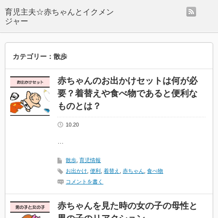
rss
カテゴリー：散歩
赤ちゃんのお出かけセットは何が必
要？着替えや食べ物であると便利な
ものとは？
10.20
…
散歩
,
育児情報
お出かけ
,
便利
,
着替え
,
赤ちゃん
,
食べ物
コメントを書く
赤ちゃんを見た時の女の子の母性と