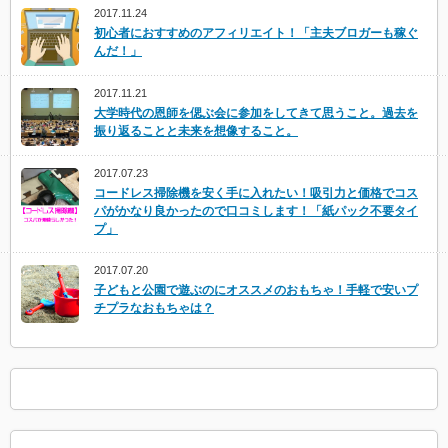
2017.11.24
初心者におすすめのアフィリエイト！「主夫ブロガーも稼ぐ
んだ！」
2017.11.21
大学時代の恩師を偲ぶ会に参加をしてきて思うこと。過去を
振り返ることと未来を想像すること。
2017.07.23
コードレス掃除機を安く手に入れたい！吸引力と価格でコス
パがかなり良かったので口コミします！「紙パック不要タイ
プ」
2017.07.20
子どもと公園で遊ぶのにオススメのおもちゃ！手軽で安いプ
チプラなおもちゃは？