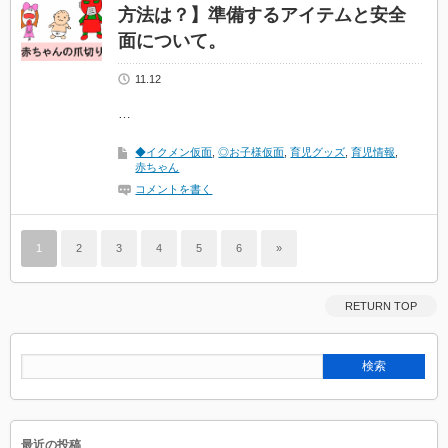
方法は？】準備するアイテムと安全
面について。
11.12
…
◆イクメン仮面
,
◎お子様仮面
,
育児グッズ
,
育児情報
,
赤ちゃん
コメントを書く
1
2
3
4
5
6
»
RETURN TOP
最近の投稿