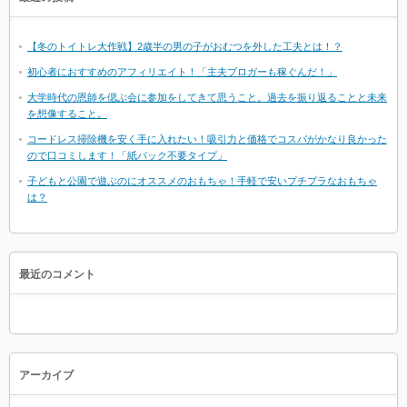
【冬のトイトレ大作戦】2歳半の男の子がおむつを外した工夫とは！？
初心者におすすめのアフィリエイト！「主夫ブロガーも稼ぐんだ！」
大学時代の恩師を偲ぶ会に参加をしてきて思うこと。過去を振り返ることと未来
を想像すること。
コードレス掃除機を安く手に入れたい！吸引力と価格でコスパがかなり良かった
ので口コミします！「紙パック不要タイプ」
子どもと公園で遊ぶのにオススメのおもちゃ！手軽で安いプチプラなおもちゃ
は？
最近のコメント
アーカイブ