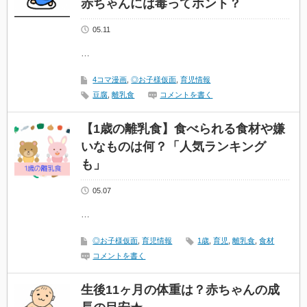
赤ちゃんには毒ってホント？
05.11
…
4コマ漫画
,
◎お子様仮面
,
育児情報
豆腐
,
離乳食
コメントを書く
【1歳の離乳食】食べられる食材や嫌
いなものは何？「人気ランキング
も」
05.07
…
◎お子様仮面
,
育児情報
1歳
,
育児
,
離乳食
,
食材
コメントを書く
生後11ヶ月の体重は？赤ちゃんの成