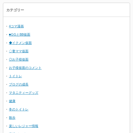
カテゴリー
4コマ漫画
■GGとBB仮面
◆イクメン仮面
◇妻ママ仮面
◎お子様仮面
お子様仮面のコメント
トイトレ
ブログの成長
マタニティーグッズ
健康
冬のトイトレ
散歩
楽しいレジャー情報