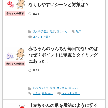
なくしやすいシーンと対策は？
11.14
…
◎お子様仮面
,
散歩
,
赤ちゃん
靴下
コメントを書く
赤ちゃんのうんちが毎日でないのは
なぜ？ポイントは環境とタイミング
にあった！
11.13
…
◎お子様仮面
,
健康
,
育児情報
,
赤ちゃん
うんち
,
赤ちゃん
コメントを書く
【赤ちゃんの爪を魔法のように切る