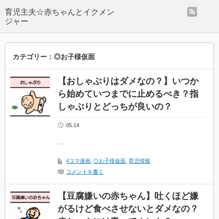
rss
カテゴリー：◎お子様仮面
【おしゃぶりはダメなの？】いつか
ら始めていつまでに止めるべき？指
しゃぶりとどっちが良いの？
05.14
…
4コマ漫画
,
◎お子様仮面
,
育児情報
コメントを書く
【豆腐嫌いの赤ちゃん】吐くほど嫌
がるけど食べさせないとダメなの？