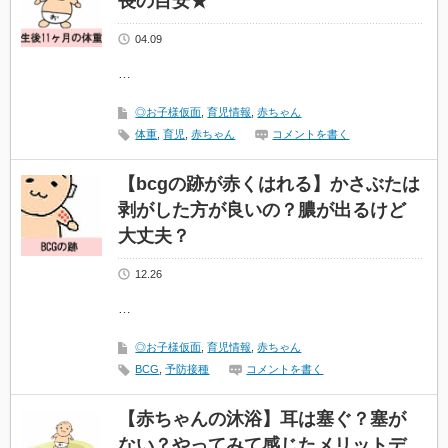
長の目安★
04.09
…
◎お子様仮面
,
育児情報
,
赤ちゃん
体重
,
育児
,
赤ちゃん
コメントを書く
【bcgの跡が赤くはれる】かさぶたは
剥がした方が良いの？膿が出るけど
大丈夫？
12.26
…
◎お子様仮面
,
育児情報
,
赤ちゃん
BCG
,
予防接種
コメントを書く
【赤ちゃんの沐浴】耳は塞ぐ？塞が
ない？やってみて感じたメリットデ