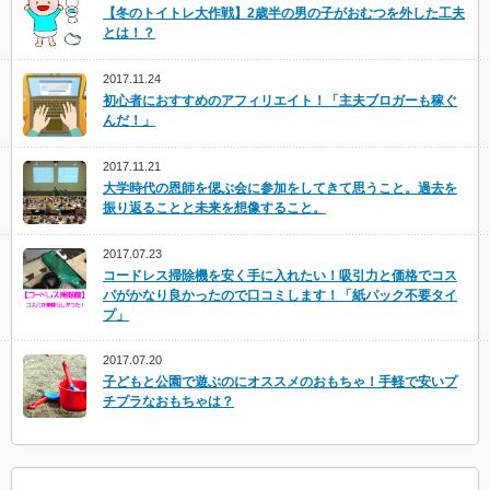
【冬のトイトレ大作戦】2歳半の男の子がおむつを外した工夫
とは！？
2017.11.24
初心者におすすめのアフィリエイト！「主夫ブロガーも稼ぐ
んだ！」
2017.11.21
大学時代の恩師を偲ぶ会に参加をしてきて思うこと。過去を
振り返ることと未来を想像すること。
2017.07.23
コードレス掃除機を安く手に入れたい！吸引力と価格でコス
パがかなり良かったので口コミします！「紙パック不要タイ
プ」
2017.07.20
子どもと公園で遊ぶのにオススメのおもちゃ！手軽で安いプ
チプラなおもちゃは？